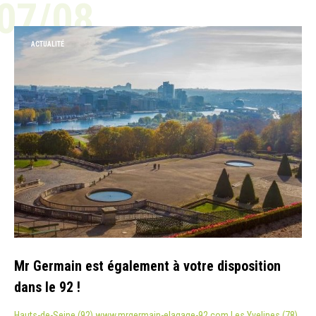
07/08
ACTUALITÉ
Mr Germain est également à votre disposition
dans le 92 !
Hauts-de-Seine (92) www.mrgermain-elagage-92.com Les Yvelines (78)