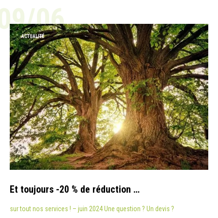
09/06
ACTUALITÉ
Et toujours -20 % de réduction …
sur tout nos services ! – juin 2024 Une question ? Un devis ?