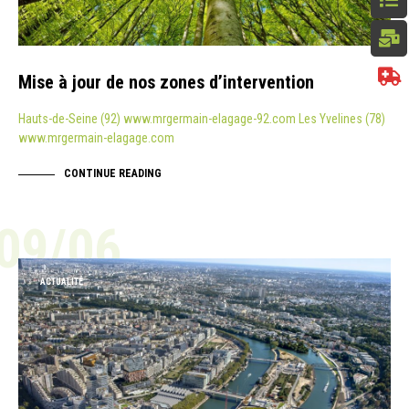
Mise à jour de nos zones d’intervention
Hauts-de-Seine (92) www.mrgermain-elagage-92.com Les Yvelines (78)
www.mrgermain-elagage.com
CONTINUE READING
09/06
ACTUALITÉ