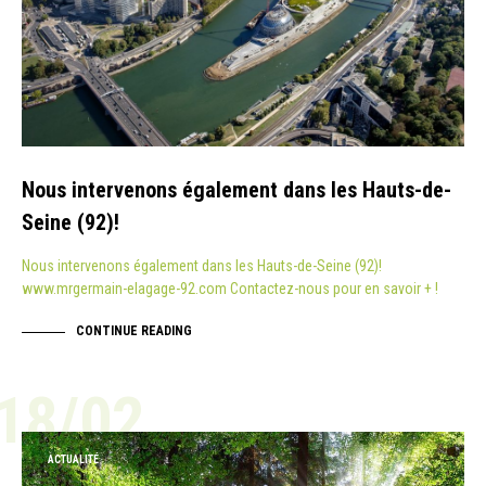
Nous intervenons également dans les Hauts-de-
Seine (92)!
Nous intervenons également dans les Hauts-de-Seine (92)!
www.mrgermain-elagage-92.com Contactez-nous pour en savoir + !
CONTINUE READING
18/02
ACTUALITÉ