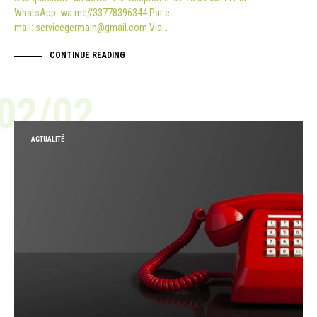
WhatsApp: wa.me//33778396344 Par e-
mail: servicegermain@gmail.com Via…
CONTINUE READING
02/02
ACTUALITÉ