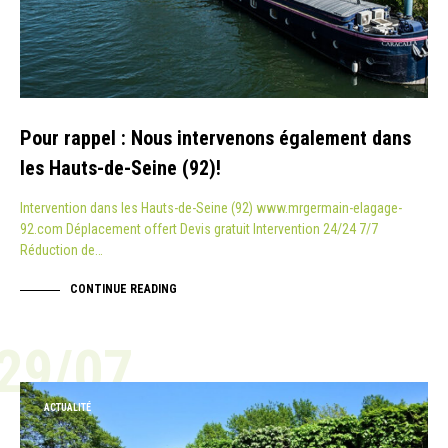
Pour rappel : Nous intervenons également dans
les Hauts-de-Seine (92)!
Intervention dans les Hauts-de-Seine (92) www.mrgermain-elagage-
92.com Déplacement offert Devis gratuit Intervention 24/24 7/7
Réduction de…
CONTINUE READING
29/07
ACTUALITÉ