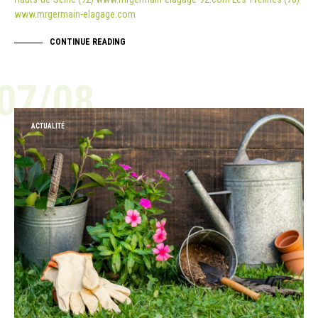
www.mrgermain-elagage.com
CONTINUE READING
07/08
ACTUALITÉ