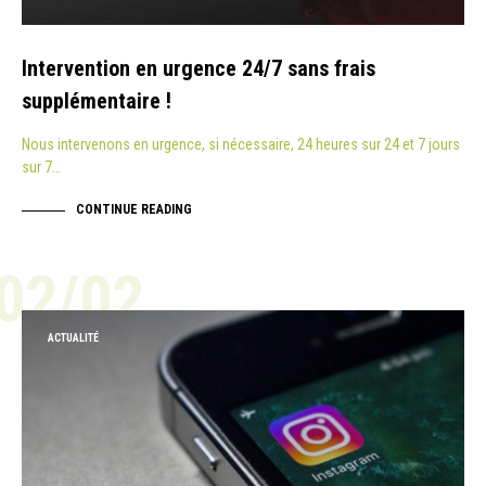
Intervention en urgence 24/7 sans frais
supplémentaire !
Nous intervenons en urgence, si nécessaire, 24 heures sur 24 et 7 jours
sur 7…
CONTINUE READING
02/02
ACTUALITÉ