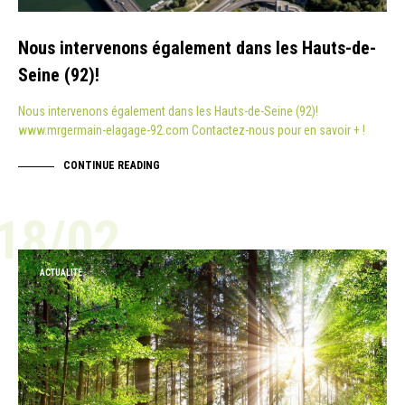
Nous intervenons également dans les Hauts-de-
Seine (92)!
Nous intervenons également dans les Hauts-de-Seine (92)!
www.mrgermain-elagage-92.com Contactez-nous pour en savoir + !
CONTINUE READING
18/02
ACTUALITÉ