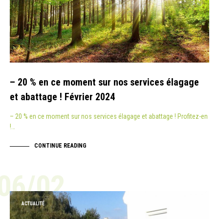
– 20 % en ce moment sur nos services élagage
et abattage ! Février 2024
– 20 % en ce moment sur nos services élagage et abattage ! Profitez-en
!…
CONTINUE READING
06/02
ACTUALITÉ