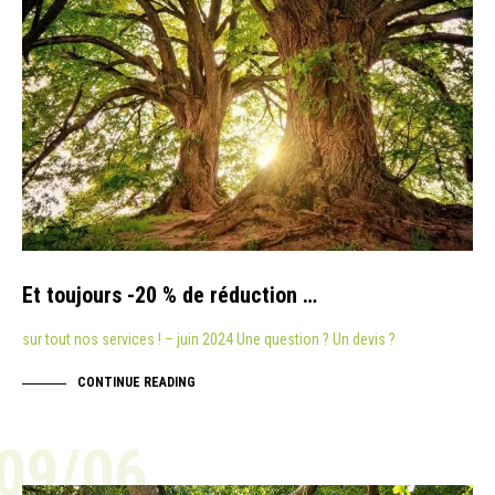
Et toujours -20 % de réduction …
sur tout nos services ! – juin 2024 Une question ? Un devis ?
CONTINUE READING
09/06