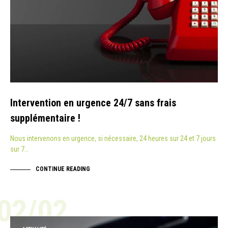
Intervention en urgence 24/7 sans frais
supplémentaire !
Nous intervenons en urgence, si nécessaire, 24 heures sur 24 et 7 jours
sur 7…
CONTINUE READING
02/02