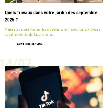
Quels travaux dans votre jardin dès septembre
2025 ?
Plantez les arbres fruitiers, les groseilliers, les framboisiers. Protégez
du gel les jeunes plantations, ainsi…
CONTINUE READING
14/07
ACTUALITÉ