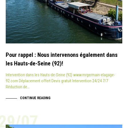
Pour rappel : Nous intervenons également dans
les Hauts-de-Seine (92)!
Intervention dans les Hauts-de-Seine (92) www.mrgermain-elagage-
92.com Déplacement offert Devis gratuit Intervention 24/24 7/7
Réduction de…
CONTINUE READING
29/07