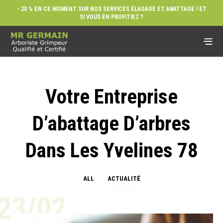
- 20 % EN CE MOMENT SUR NOS SERVICES ÉLAGAGE ET ABATTAGE ! ET
SI VOUS EN PROFITIEZ ?
Votre Entreprise
D’abattage D’arbres
Dans Les Yvelines 78
ALL
ACTUALITÉ
23/02