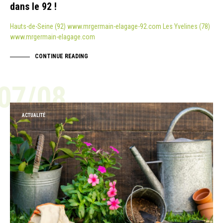
dans le 92 !
Hauts-de-Seine (92) www.mrgermain-elagage-92.com Les Yvelines (78)
www.mrgermain-elagage.com
CONTINUE READING
07/08
ACTUALITÉ