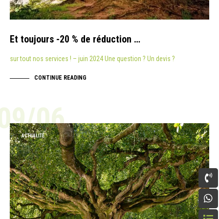
Et toujours -20 % de réduction …
sur tout nos services ! – juin 2024 Une question ? Un devis ?
CONTINUE READING
09/06
ACTUALITÉ