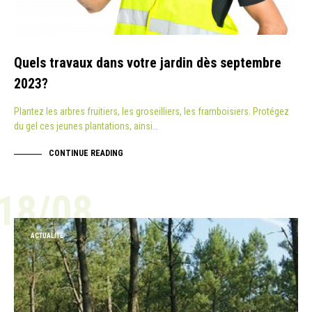
Quels travaux dans votre jardin dès septembre
2023?
Plantez les arbres fruitiers, les groseilliers, les framboisiers. Protégez
du gel ces jeunes plantations, ainsi…
CONTINUE READING
18/08
ACTUALITÉ