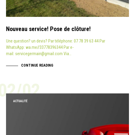
Nouveau service! Pose de clôture!
Une question? un devis? Par téléphone: 07 78 39 63 44 Par
WhatsApp: wa.me//33778396344 Par e-
mail: servicegermain@gmail.com Via…
CONTINUE READING
02/02
ACTUALITÉ