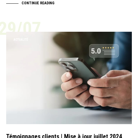
CONTINUE READING
29/07
ACTUALITÉ
Témoignages clients | Mise à jour juillet 2024