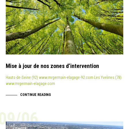
Mise à jour de nos zones d’intervention
Hauts-de-Seine (92) www.mrgermain-elagage-92.com Les Yvelines (78)
www.mrgermain-elagage.com
CONTINUE READING
09/06
ACTUALITÉ