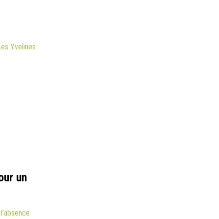
es Yvelines
our un
e l’absence