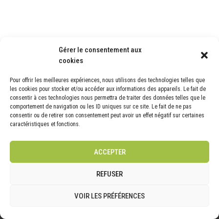
Gérer le consentement aux
cookies
Pour offrir les meilleures expériences, nous utilisons des technologies telles que
NOS DERNIÈRES ACTUALITÉS
les cookies pour stocker et/ou accéder aux informations des appareils. Le fait de
consentir à ces technologies nous permettra de traiter des données telles que le
Nos Avis Clients
comportement de navigation ou les ID uniques sur ce site. Le fait de ne pas
consentir ou de retirer son consentement peut avoir un effet négatif sur certaines
Et Toujours -20 % De Réduction En Ce Moment !
caractéristiques et fonctions.
Septembre, Octobre Et Novembre 2025
Quels Travaux Dans Votre Jardin Dès Septembre 2025 ?
ACCEPTER
Nouvelle Vidéo | TikTok
REFUSER
Témoignages Clients | Mise À Jour Juin 2025
VOIR LES PRÉFÉRENCES
NOS SERVICES