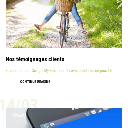
Nos témoignages clients
Et c’est par ici : Google My Business 17 avis clients en ce jour, 18…
CONTINUE READING
14/03
ACTUALITÉ