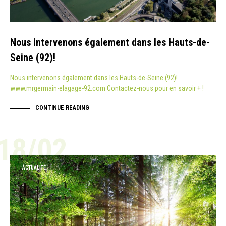
Nous intervenons également dans les Hauts-de-
Seine (92)!
Nous intervenons également dans les Hauts-de-Seine (92)!
www.mrgermain-elagage-92.com Contactez-nous pour en savoir + !
CONTINUE READING
18/02
ACTUALITÉ