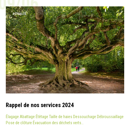
09/06
ACTUALITÉ
Rappel de nos services 2024
Élagage Abattage Étêtage Taille de haies Dessouchage Débroussaillage
Pose de clôture Évacuation des déchets verts…