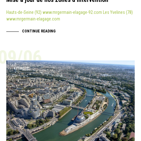
Hauts-de-Seine (92) www.mrgermain-elagage-92.com Les Yvelines (78)
www.mrgermain-elagage.com
CONTINUE READING
09/06
ACTUALITÉ