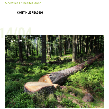
& certifiée ! N’hésitez donc…
CONTINUE READING
14/04
ACTUALITÉ