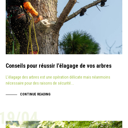
Conseils pour réussir l’élagage de vos arbres
L’élagage des arbres est une opération délicate mais néanmoins
nécessaire pour des raisons de sécurité.…
CONTINUE READING
19/04