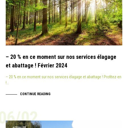
– 20 % en ce moment sur nos services élagage
et abattage ! Février 2024
– 20 % en ce moment sur nos services élagage et abattage ! Profitez-en
!…
CONTINUE READING
06/02
ACTUALITÉ