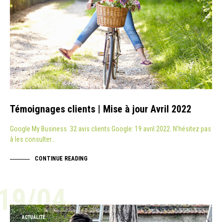
Témoignages clients | Mise à jour Avril 2022
Google My Business 32 avis clients Google: 19 avril 2022. N’hésitez pas
à les consulter…
CONTINUE READING
19/04
ACTUALITÉ