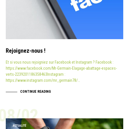
Rejoignez-nous !
Et si vous nous rejoigniez sur Facebook et Instagram ? Facebook :
https://www.facebook.com/Mr-Germain-Elagage-abattage-espaces-
verts-2239201186358463Instagram :
https://www.instagram.com/mr_germain78/…
CONTINUE READING
08/02
ACTUALITÉ