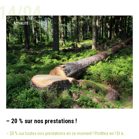
14/04
ACTUALITÉ
– 20 % sur nos prestations !
– 20 % sur toutes nos prestations en ce moment ! Profitez-en ! Et à…