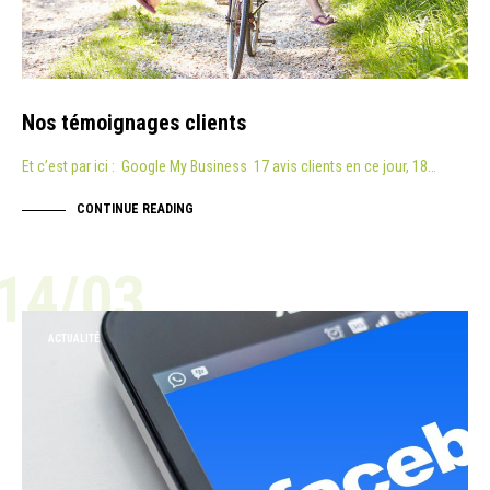
Nos témoignages clients
Et c’est par ici : Google My Business 17 avis clients en ce jour, 18…
CONTINUE READING
14/03
ACTUALITÉ