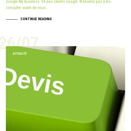
Google My Business 34 avis clients Google N’hésitez pas à les
consulter avant de nous…
CONTINUE READING
26/07
ACTUALITÉ