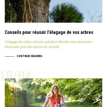
Conseils pour réussir l’élagage de vos arbres
L’élagage des arbres est une opération délicate mais néanmoins
nécessaire pour des raisons de sécurité.…
CONTINUE READING
19/04
ACTUALITÉ