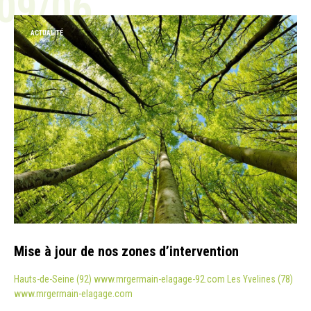
09/06
ACTUALITÉ
Mise à jour de nos zones d’intervention
Hauts-de-Seine (92) www.mrgermain-elagage-92.com Les Yvelines (78)
www.mrgermain-elagage.com