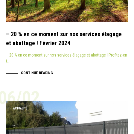
– 20 % en ce moment sur nos services élagage
et abattage ! Février 2024
– 20 % en ce moment sur nos services élagage et abattage ! Profitez-en
!…
CONTINUE READING
06/02
ACTUALITÉ