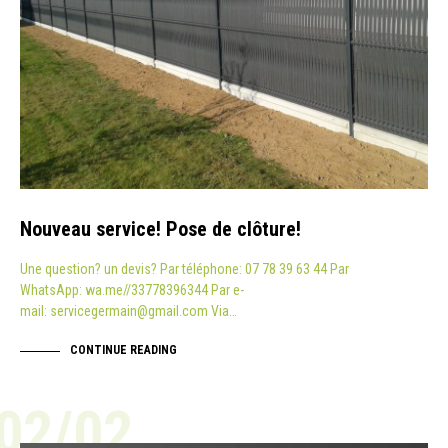
Nouveau service! Pose de clôture!
Une question? un devis? Par téléphone: 07 78 39 63 44 Par
WhatsApp: wa.me//33778396344 Par e-
mail: servicegermain@gmail.com Via…
CONTINUE READING
02/02