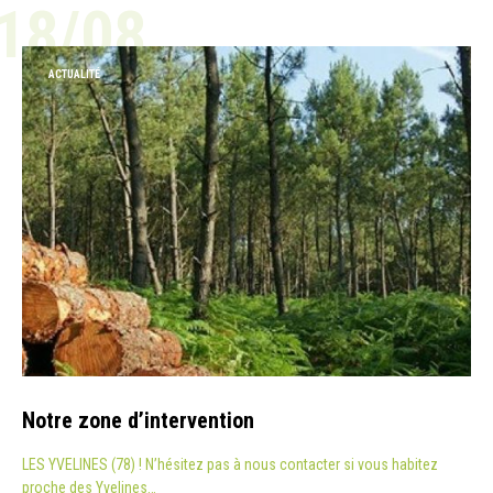
18/08
ACTUALITÉ
Notre zone d’intervention
LES YVELINES (78) ! N’hésitez pas à nous contacter si vous habitez
proche des Yvelines…