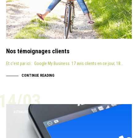
Nos témoignages clients
Et c’est par ici : Google My Business 17 avis clients en ce jour, 18…
CONTINUE READING
14/03
ACTUALITÉ