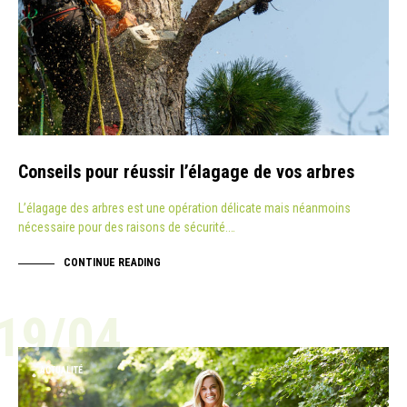
Conseils pour réussir l’élagage de vos arbres
L’élagage des arbres est une opération délicate mais néanmoins
nécessaire pour des raisons de sécurité.…
CONTINUE READING
19/04
ACTUALITÉ