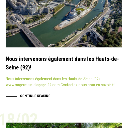
Nous intervenons également dans les Hauts-de-
Seine (92)!
Nous intervenons également dans les Hauts-de-Seine (92)!
www.mrgermain-elagage-92.com Contactez-nous pour en savoir + !
CONTINUE READING
18/02