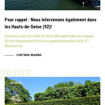
Pour rappel : Nous intervenons également dans
les Hauts-de-Seine (92)!
Intervention dans les Hauts-de-Seine (92) www.mrgermain-elagage-
92.com Déplacement offert Devis gratuit Intervention 24/24 7/7
Réduction de…
CONTINUE READING
29/07
ACTUALITÉ