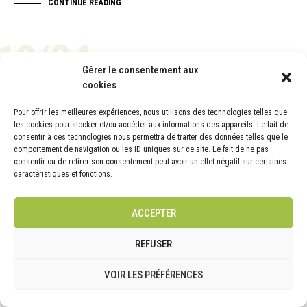
CONTINUE READING
19/04
Gérer le consentement aux
cookies
ACTUALITÉ
Pour offrir les meilleures expériences, nous utilisons des technologies telles que
les cookies pour stocker et/ou accéder aux informations des appareils. Le fait de
consentir à ces technologies nous permettra de traiter des données telles que le
comportement de navigation ou les ID uniques sur ce site. Le fait de ne pas
consentir ou de retirer son consentement peut avoir un effet négatif sur certaines
caractéristiques et fonctions.
ACCEPTER
REFUSER
VOIR LES PRÉFÉRENCES
Témoignages clients | Mise à jour Avril 2022