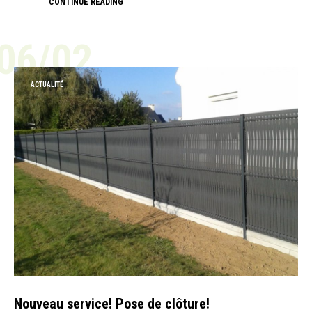
CONTINUE READING
06/02
ACTUALITÉ
Nouveau service! Pose de clôture!