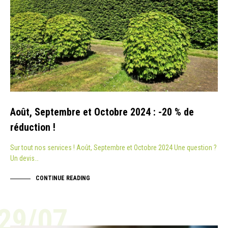
Août, Septembre et Octobre 2024 : -20 % de
réduction !
Sur tout nos services ! Août, Septembre et Octobre 2024 Une question ?
Un devis…
CONTINUE READING
29/07