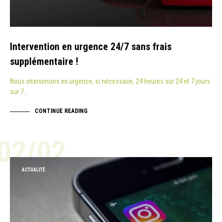
Intervention en urgence 24/7 sans frais
supplémentaire !
Nous intervenons en urgence, si nécessaire, 24 heures sur 24 et 7 jours
sur 7…
CONTINUE READING
02/02
ACTUALITÉ