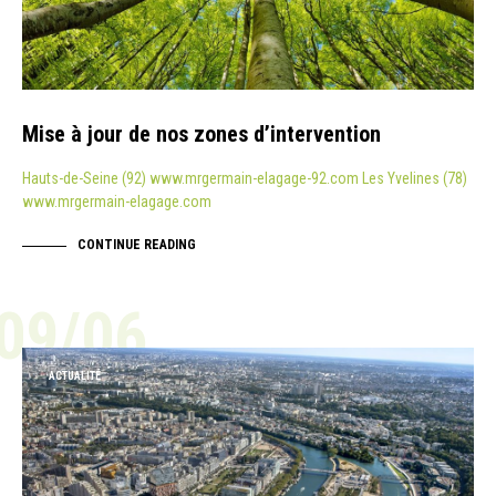
Mise à jour de nos zones d’intervention
Hauts-de-Seine (92) www.mrgermain-elagage-92.com Les Yvelines (78)
www.mrgermain-elagage.com
CONTINUE READING
09/06
ACTUALITÉ