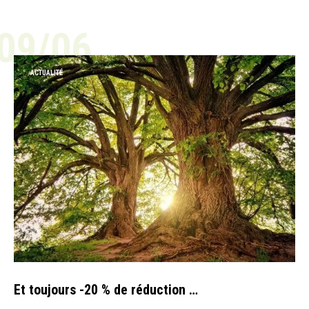
09/06
ACTUALITÉ
Et toujours -20 % de réduction …