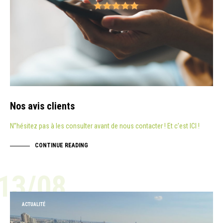
Nos avis clients
N”hésitez pas à les consulter avant de nous contacter ! Et c’est ICI !
CONTINUE READING
13/08
ACTUALITÉ