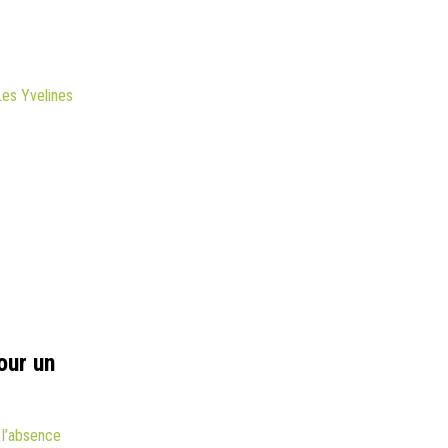
es Yvelines
our un
e l’absence