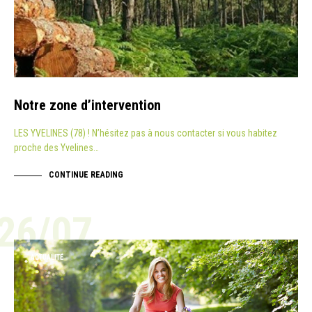
Notre zone d’intervention
LES YVELINES (78) ! N’hésitez pas à nous contacter si vous habitez
proche des Yvelines…
CONTINUE READING
26/07
ACTUALITÉ