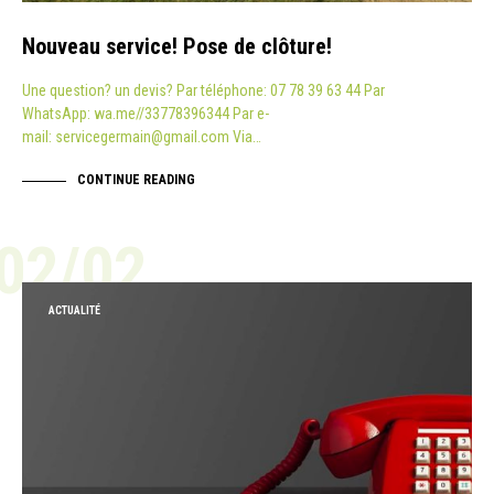
Nouveau service! Pose de clôture!
Une question? un devis? Par téléphone: 07 78 39 63 44 Par
WhatsApp: wa.me//33778396344 Par e-
mail: servicegermain@gmail.com Via…
CONTINUE READING
02/02
ACTUALITÉ