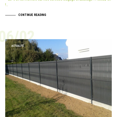
!…
CONTINUE READING
06/02
ACTUALITÉ