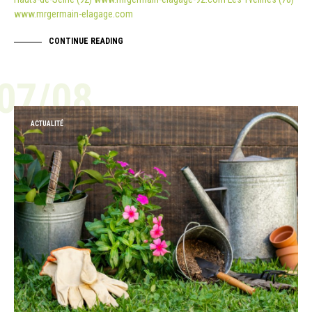
www.mrgermain-elagage.com
CONTINUE READING
07/08
ACTUALITÉ