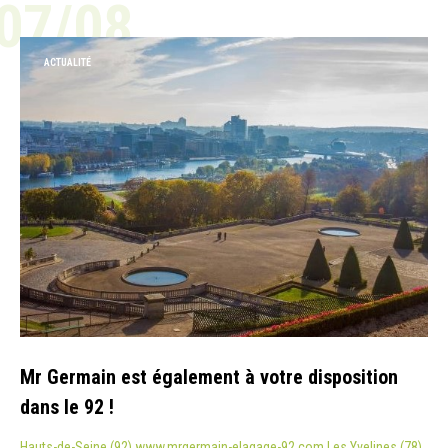
07/08
ACTUALITÉ
Mr Germain est également à votre disposition
dans le 92 !
Hauts-de-Seine (92) www.mrgermain-elagage-92.com Les Yvelines (78)