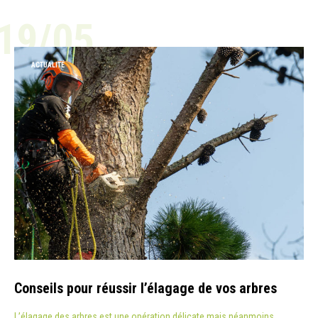
19/05
ACTUALITÉ
Conseils pour réussir l’élagage de vos arbres
L’élagage des arbres est une opération délicate mais néanmoins