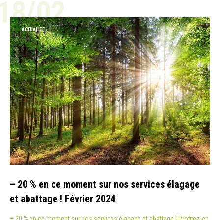
18/02
ACTUALITÉ
– 20 % en ce moment sur nos services élagage
et abattage ! Février 2024
– 20 % en ce moment sur nos services élagage et abattage ! Profitez-en