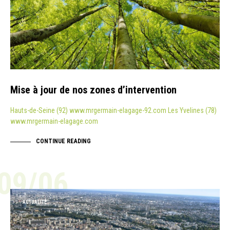
Mise à jour de nos zones d’intervention
Hauts-de-Seine (92) www.mrgermain-elagage-92.com Les Yvelines (78)
www.mrgermain-elagage.com
CONTINUE READING
09/06
ACTUALITÉ