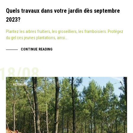
Quels travaux dans votre jardin dès septembre
2023?
Plantez les arbres fruitiers, les groseilliers, les framboisiers. Protégez
du gel ces jeunes plantations, ainsi…
CONTINUE READING
18/08
ACTUALITÉ