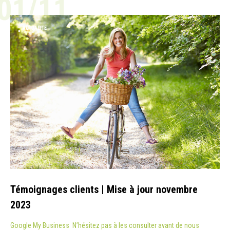
01/11
ACTUALITÉ
Témoignages clients | Mise à jour novembre
2023
Google My Business N’hésitez pas à les consulter avant de nous