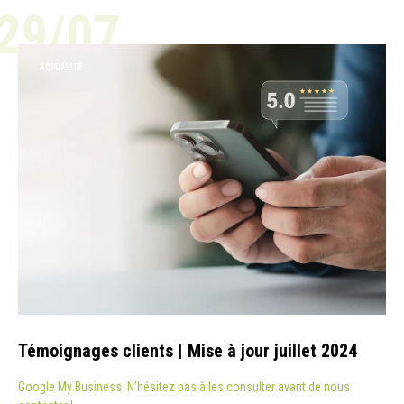
29/07
ACTUALITÉ
Témoignages clients | Mise à jour juillet 2024
Google My Business N’hésitez pas à les consulter avant de nous