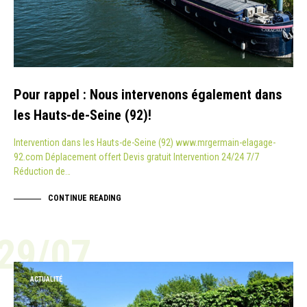
Pour rappel : Nous intervenons également dans
les Hauts-de-Seine (92)!
Intervention dans les Hauts-de-Seine (92) www.mrgermain-elagage-
92.com Déplacement offert Devis gratuit Intervention 24/24 7/7
Réduction de…
CONTINUE READING
29/07
ACTUALITÉ