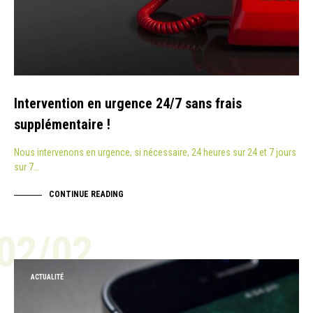
Intervention en urgence 24/7 sans frais
supplémentaire !
Nous intervenons en urgence, si nécessaire, 24 heures sur 24 et 7 jours
sur 7…
CONTINUE READING
02/02
ACTUALITÉ