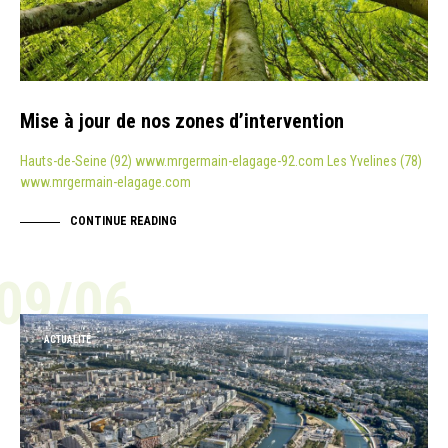
Mise à jour de nos zones d’intervention
Hauts-de-Seine (92) www.mrgermain-elagage-92.com Les Yvelines (78)
www.mrgermain-elagage.com
CONTINUE READING
09/06
ACTUALITÉ