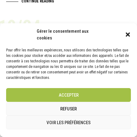
CONTINUE READING
19/04
Gérer le consentement aux
cookies
ACTUALITÉ
Pour offrir les meilleures expériences, nous utilisons des technologies telles que
les cookies pour stocker et/ou accéder aux informations des appareils. Le fait de
consentir à ces technologies nous permettra de traiter des données telles que le
comportement de navigation ou les ID uniques sur ce site. Le fait de ne pas
consentir ou de retirer son consentement peut avoir un effet négatif sur certaines
caractéristiques et fonctions.
ACCEPTER
REFUSER
VOIR LES PRÉFÉRENCES
Témoignages clients | Mise à jour Avril 2022