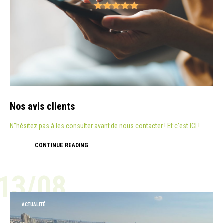
Nos avis clients
N”hésitez pas à les consulter avant de nous contacter ! Et c’est ICI !
CONTINUE READING
13/08
ACTUALITÉ