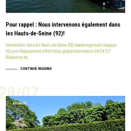
Pour rappel : Nous intervenons également dans
les Hauts-de-Seine (92)!
Intervention dans les Hauts-de-Seine (92) www.mrgermain-elagage-
92.com Déplacement offert Devis gratuit Intervention 24/24 7/7
Réduction de…
CONTINUE READING
29/07
ACTUALITÉ