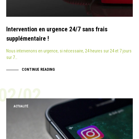
Intervention en urgence 24/7 sans frais
supplémentaire !
Nous intervenons en urgence, si nécessaire, 24 heures sur 24 et 7 jours
sur 7…
CONTINUE READING
02/02
ACTUALITÉ