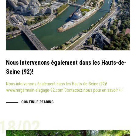
Nous intervenons également dans les Hauts-de-
Seine (92)!
Nous intervenons également dans les Hauts-de-Seine (92)!
www.mrgermain-elagage-92.com Contactez-nous pour en savoir + !
CONTINUE READING
18/02