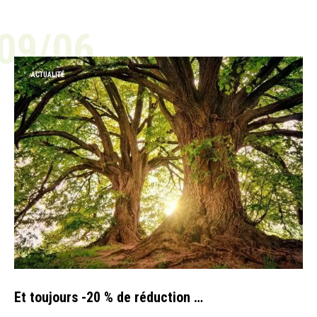
09/06
ACTUALITÉ
Et toujours -20 % de réduction …