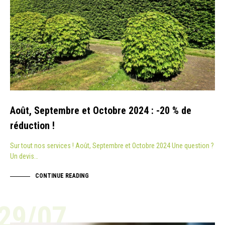
Août, Septembre et Octobre 2024 : -20 % de
réduction !
Sur tout nos services ! Août, Septembre et Octobre 2024 Une question ?
Un devis…
CONTINUE READING
29/07