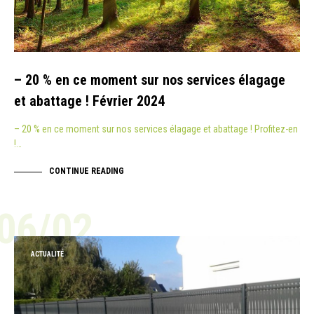
– 20 % en ce moment sur nos services élagage
et abattage ! Février 2024
– 20 % en ce moment sur nos services élagage et abattage ! Profitez-en
!…
CONTINUE READING
06/02
ACTUALITÉ