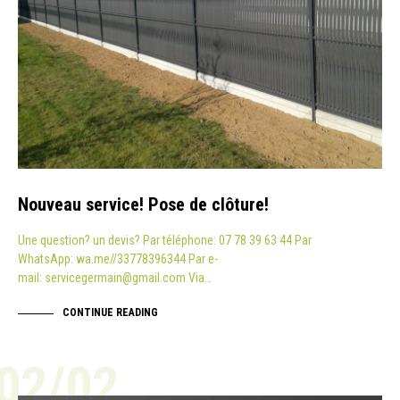
Nouveau service! Pose de clôture!
Une question? un devis? Par téléphone: 07 78 39 63 44 Par
WhatsApp: wa.me//33778396344 Par e-
mail: servicegermain@gmail.com Via…
CONTINUE READING
02/02