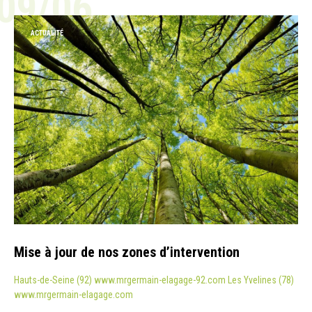
09/06
ACTUALITÉ
Mise à jour de nos zones d’intervention
Hauts-de-Seine (92) www.mrgermain-elagage-92.com Les Yvelines (78)
www.mrgermain-elagage.com