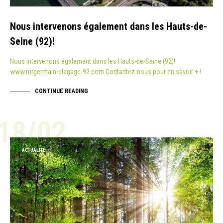
Nous intervenons également dans les Hauts-de-
Seine (92)!
Nous intervenons également dans les Hauts-de-Seine (92)!
www.mrgermain-elagage-92.com Contactez-nous pour en savoir + !
CONTINUE READING
18/02
ACTUALITÉ