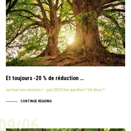
Et toujours -20 % de réduction …
sur tout nos services ! – juin 2024 Une question ? Un devis ?
CONTINUE READING
09/06