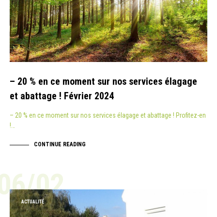
– 20 % en ce moment sur nos services élagage
et abattage ! Février 2024
– 20 % en ce moment sur nos services élagage et abattage ! Profitez-en
!…
CONTINUE READING
06/02
ACTUALITÉ