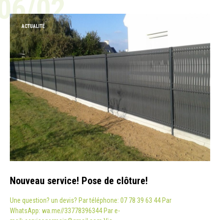
06/02
ACTUALITÉ
Nouveau service! Pose de clôture!
Une question? un devis? Par téléphone: 07 78 39 63 44 Par
WhatsApp: wa.me//33778396344 Par e-