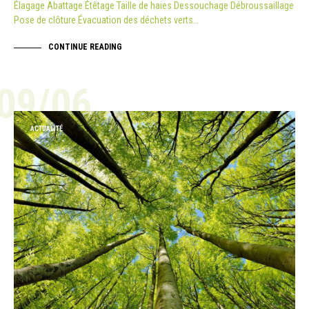
Élagage Abattage Étêtage Taille de haies Dessouchage Débroussaillage
Pose de clôture Évacuation des déchets verts…
CONTINUE READING
09/06
ACTUALITÉ