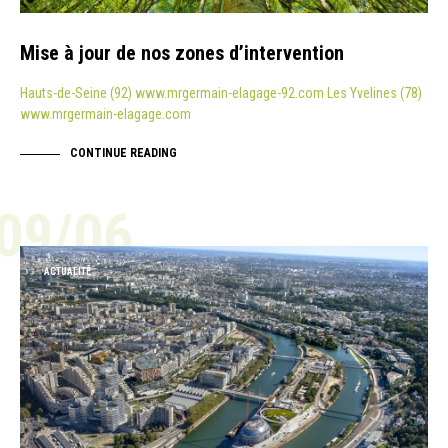
Mise à jour de nos zones d’intervention
Hauts-de-Seine (92) www.mrgermain-elagage-92.com Les Yvelines (78)
www.mrgermain-elagage.com
CONTINUE READING
09/06
ACTUALITÉ