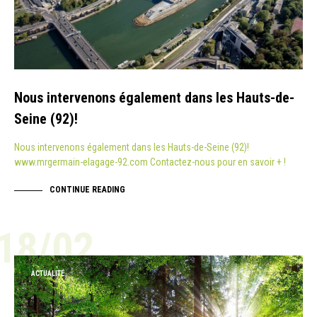
Nous intervenons également dans les Hauts-de-
Seine (92)!
Nous intervenons également dans les Hauts-de-Seine (92)!
www.mrgermain-elagage-92.com Contactez-nous pour en savoir + !
CONTINUE READING
18/02
ACTUALITÉ