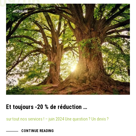
09/06
ACTUALITÉ
Et toujours -20 % de réduction …
sur tout nos services ! – juin 2024 Une question ? Un devis ?
CONTINUE READING