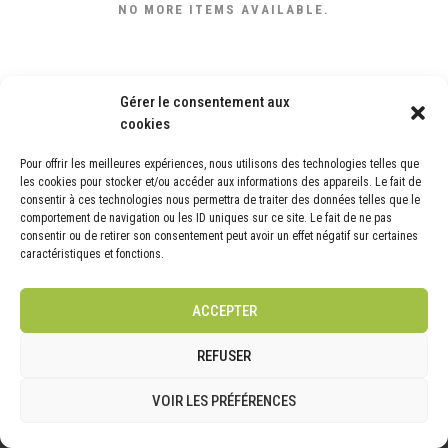
NO MORE ITEMS AVAILABLE.
Gérer le consentement aux
cookies
Pour offrir les meilleures expériences, nous utilisons des technologies telles que
les cookies pour stocker et/ou accéder aux informations des appareils. Le fait de
consentir à ces technologies nous permettra de traiter des données telles que le
comportement de navigation ou les ID uniques sur ce site. Le fait de ne pas
NOS DERNIÈRES ACTUALITÉS
consentir ou de retirer son consentement peut avoir un effet négatif sur certaines
caractéristiques et fonctions.
Nos Avis Clients
Et Toujours -20 % De Réduction En Ce Moment !
ACCEPTER
Septembre, Octobre Et Novembre 2025
Quels Travaux Dans Votre Jardin Dès Septembre 2025 ?
REFUSER
Nouvelle Vidéo | TikTok
VOIR LES PRÉFÉRENCES
Témoignages Clients | Mise À Jour Juin 2025