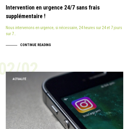
Intervention en urgence 24/7 sans frais
supplémentaire !
Nous intervenons en urgence, si nécessaire, 24 heures sur 24 et 7 jours
sur 7…
CONTINUE READING
02/02
ACTUALITÉ