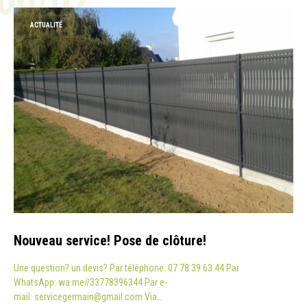
06/02
ACTUALITÉ
Nouveau service! Pose de clôture!
Une question? un devis? Par téléphone: 07 78 39 63 44 Par
WhatsApp: wa.me//33778396344 Par e-
mail: servicegermain@gmail.com Via…