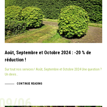
Août, Septembre et Octobre 2024 : -20 % de
réduction !
Sur tout nos services ! Août, Septembre et Octobre 2024 Une question ?
Un devis…
CONTINUE READING
09/06