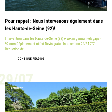
Pour rappel : Nous intervenons également dans
les Hauts-de-Seine (92)!
Intervention dans les Hauts-de-Seine (92) www.mrgermain-elagage-
92.com Déplacement offert Devis gratuit Intervention 24/24 7/7
Réduction de…
CONTINUE READING
29/07
ACTUALITÉ