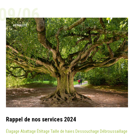
09/06
ACTUALITÉ
Rappel de nos services 2024
Élagage Abattage Étêtage Taille de haies Dessouchage Débroussaillage