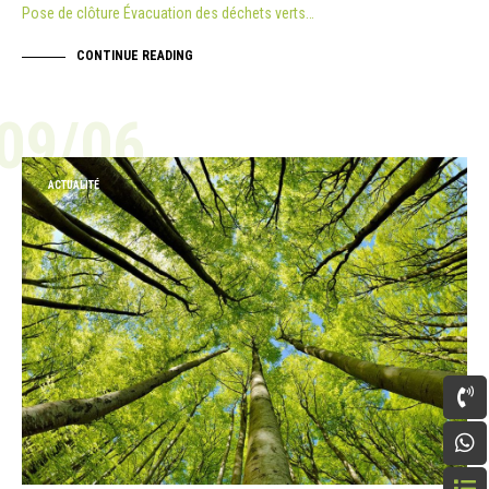
Pose de clôture Évacuation des déchets verts…
CONTINUE READING
09/06
ACTUALITÉ