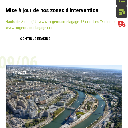
Mise à jour de nos zones d’intervention
Hauts-de-Seine (92) www.mrgermain-elagage-92.com Les Yvelines (78)
www.mrgermain-elagage.com
CONTINUE READING
09/06
ACTUALITÉ