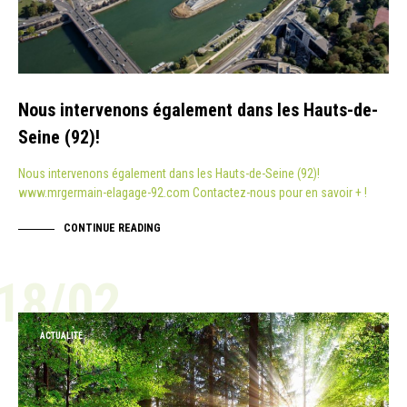
Nous intervenons également dans les Hauts-de-
Seine (92)!
Nous intervenons également dans les Hauts-de-Seine (92)!
www.mrgermain-elagage-92.com Contactez-nous pour en savoir + !
CONTINUE READING
18/02
ACTUALITÉ