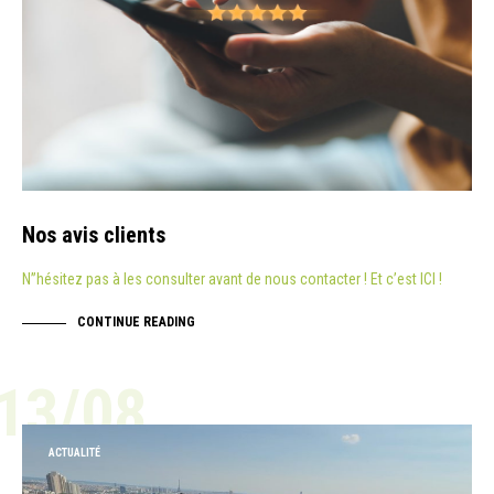
Nos avis clients
N”hésitez pas à les consulter avant de nous contacter ! Et c’est ICI !
CONTINUE READING
13/08
ACTUALITÉ