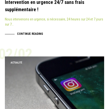
Intervention en urgence 24/7 sans frais
supplémentaire !
Nous intervenons en urgence, si nécessaire, 24 heures sur 24 et 7 jours
sur 7…
CONTINUE READING
02/02
ACTUALITÉ