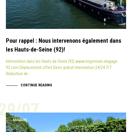
Pour rappel : Nous intervenons également dans
les Hauts-de-Seine (92)!
Intervention dans les Hauts-de-Seine (92) www.mrgermain-elagage-
92.com Déplacement offert Devis gratuit Intervention 24/24 7/7
Réduction de…
CONTINUE READING
29/07
ACTUALITÉ