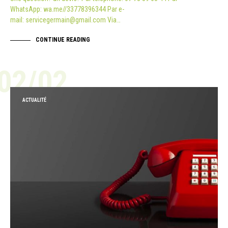
WhatsApp: wa.me//33778396344 Par e-
mail: servicegermain@gmail.com Via…
CONTINUE READING
02/02
ACTUALITÉ