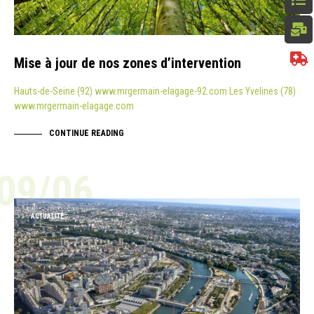
Mise à jour de nos zones d’intervention
Hauts-de-Seine (92) www.mrgermain-elagage-92.com Les Yvelines (78)
www.mrgermain-elagage.com
CONTINUE READING
09/06
ACTUALITÉ