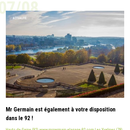
07/08
ACTUALITÉ
Mr Germain est également à votre disposition
dans le 92 !
Hauts-de-Seine (92) www.mrgermain-elagage-92.com Les Yvelines (78)