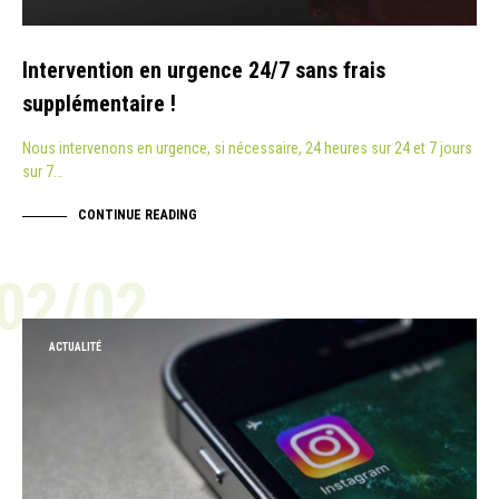
Intervention en urgence 24/7 sans frais
supplémentaire !
Nous intervenons en urgence, si nécessaire, 24 heures sur 24 et 7 jours
sur 7…
CONTINUE READING
02/02
ACTUALITÉ