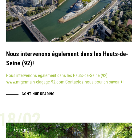
Nous intervenons également dans les Hauts-de-
Seine (92)!
Nous intervenons également dans les Hauts-de-Seine (92)!
www.mrgermain-elagage-92.com Contactez-nous pour en savoir + !
CONTINUE READING
18/02
ACTUALITÉ