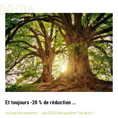
09/06
ACTUALITÉ
Et toujours -20 % de réduction …
sur tout nos services ! – juin 2024 Une question ? Un devis ?