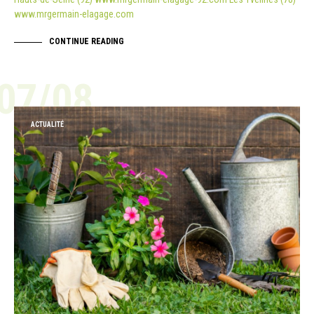
www.mrgermain-elagage.com
CONTINUE READING
07/08
ACTUALITÉ