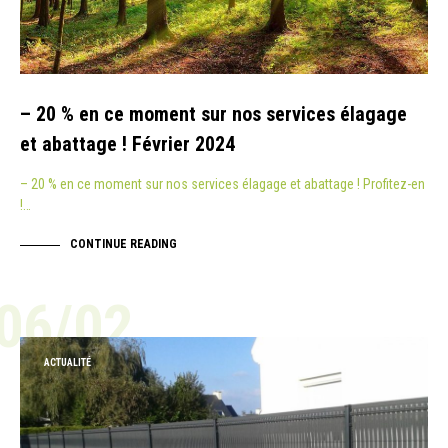
– 20 % en ce moment sur nos services élagage
et abattage ! Février 2024
– 20 % en ce moment sur nos services élagage et abattage ! Profitez-en
!…
CONTINUE READING
06/02
ACTUALITÉ