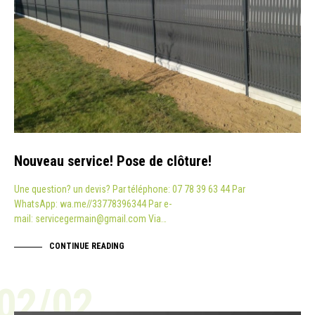
Nouveau service! Pose de clôture!
Une question? un devis? Par téléphone: 07 78 39 63 44 Par
WhatsApp: wa.me//33778396344 Par e-
mail: servicegermain@gmail.com Via…
CONTINUE READING
02/02