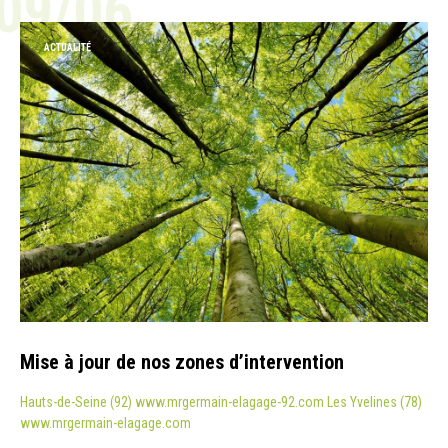
09/06
ACTUALITÉ
Mise à jour de nos zones d’intervention
Hauts-de-Seine (92) www.mrgermain-elagage-92.com Les Yvelines (78)
www.mrgermain-elagage.com