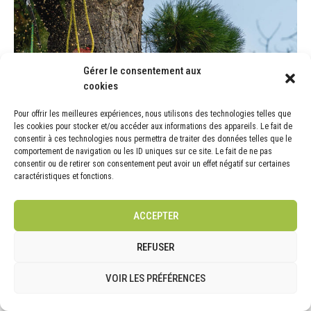
Gérer le consentement aux
Conseils pour réussir l’élagage de vos arbres
cookies
L’élagage des arbres est une opération délicate mais néanmoins
Pour offrir les meilleures expériences, nous utilisons des technologies telles que
nécessaire pour des raisons de sécurité.…
les cookies pour stocker et/ou accéder aux informations des appareils. Le fait de
consentir à ces technologies nous permettra de traiter des données telles que le
comportement de navigation ou les ID uniques sur ce site. Le fait de ne pas
CONTINUE READING
consentir ou de retirer son consentement peut avoir un effet négatif sur certaines
caractéristiques et fonctions.
19/04
ACCEPTER
ACTUALITÉ
REFUSER
VOIR LES PRÉFÉRENCES