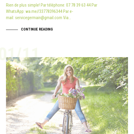
Rien de plus simple! Par téléphone: 07 78 39 63 44 Par
WhatsApp: wa.me//33778396344 Par e-
mail: servicegermain@gmail.com Via…
CONTINUE READING
01/11
ACTUALITÉ