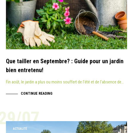
Que tailler en Septembre? : Guide pour un jardin
bien entretenu!
Fin août, le jardin a plus ou moins souffert de l’été et de l’absence de…
CONTINUE READING
29/07
ACTUALITÉ