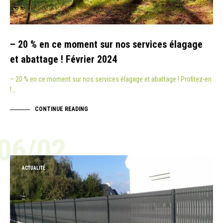
– 20 % en ce moment sur nos services élagage
et abattage ! Février 2024
– 20 % en ce moment sur nos services élagage et abattage ! Profitez-en
!…
CONTINUE READING
06/02
ACTUALITÉ