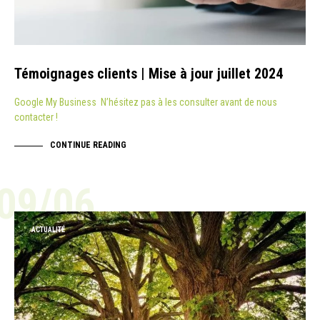
Témoignages clients | Mise à jour juillet 2024
Google My Business N’hésitez pas à les consulter avant de nous
contacter !
CONTINUE READING
09/06
ACTUALITÉ