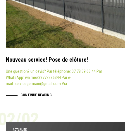
Nouveau service! Pose de clôture!
Une question? un devis? Par téléphone: 07 78 39 63 44 Par
WhatsApp: wa.me//33778396344 Par e-
mail: servicegermain@gmail.com Via…
CONTINUE READING
02/02
ACTUALITÉ