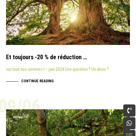
Et toujours -20 % de réduction …
sur tout nos services ! – juin 2024 Une question ? Un devis ?
CONTINUE READING
09/06
ACTUALITÉ