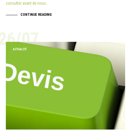
consulter avant de nous…
CONTINUE READING
26/07
ACTUALITÉ