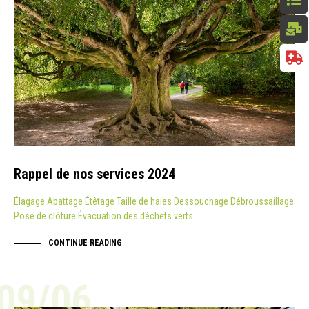
Rappel de nos services 2024
Élagage Abattage Étêtage Taille de haies Dessouchage Débroussaillage
Pose de clôture Évacuation des déchets verts…
CONTINUE READING
09/06