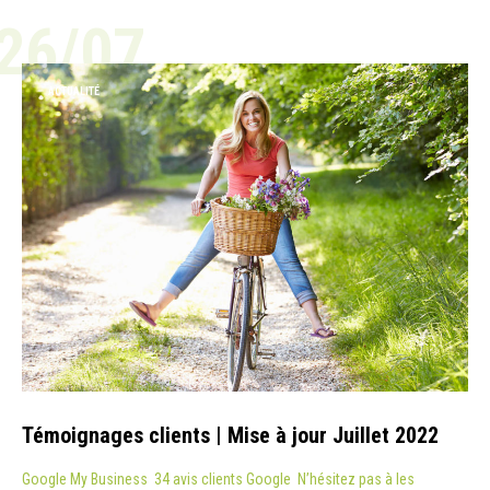
26/07
ACTUALITÉ
Témoignages clients | Mise à jour Juillet 2022
Google My Business 34 avis clients Google N’hésitez pas à les