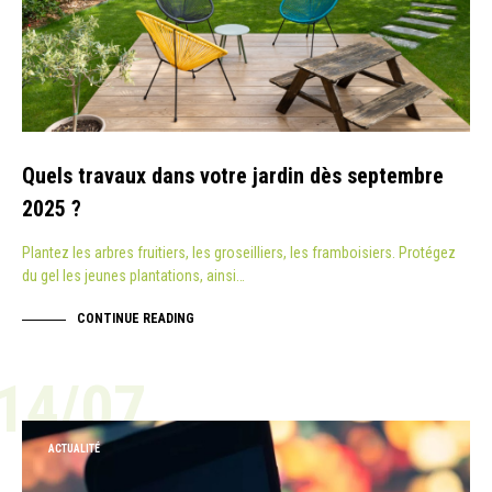
Quels travaux dans votre jardin dès septembre
2025 ?
Plantez les arbres fruitiers, les groseilliers, les framboisiers. Protégez
du gel les jeunes plantations, ainsi…
CONTINUE READING
14/07
ACTUALITÉ