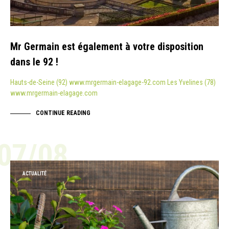
Mr Germain est également à votre disposition
dans le 92 !
Hauts-de-Seine (92) www.mrgermain-elagage-92.com Les Yvelines (78)
www.mrgermain-elagage.com
CONTINUE READING
07/08
ACTUALITÉ