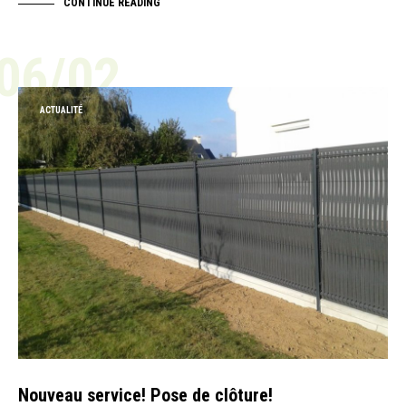
CONTINUE READING
06/02
ACTUALITÉ
Nouveau service! Pose de clôture!