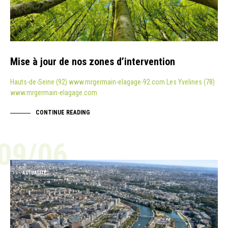
Mise à jour de nos zones d’intervention
Hauts-de-Seine (92) www.mrgermain-elagage-92.com Les Yvelines (78)
www.mrgermain-elagage.com
CONTINUE READING
09/06
ACTUALITÉ