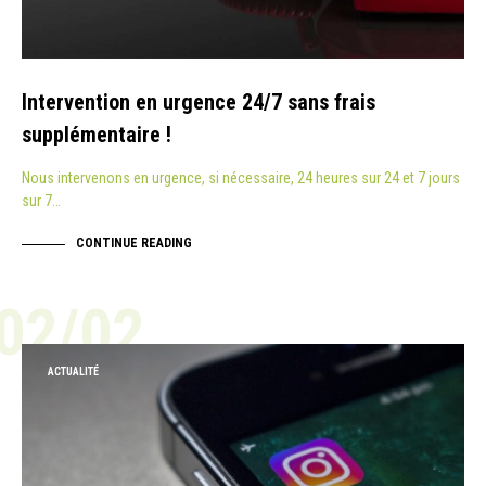
Intervention en urgence 24/7 sans frais
supplémentaire !
Nous intervenons en urgence, si nécessaire, 24 heures sur 24 et 7 jours
sur 7…
CONTINUE READING
02/02
ACTUALITÉ