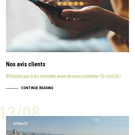
Nos avis clients
N”hésitez pas à les consulter avant de nous contacter ! Et c’est ICI !
CONTINUE READING
13/08
ACTUALITÉ