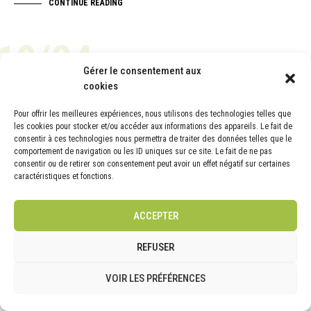
CONTINUE READING
19/04
Gérer le consentement aux
cookies
ACTUALITÉ
Pour offrir les meilleures expériences, nous utilisons des technologies telles que
les cookies pour stocker et/ou accéder aux informations des appareils. Le fait de
consentir à ces technologies nous permettra de traiter des données telles que le
comportement de navigation ou les ID uniques sur ce site. Le fait de ne pas
consentir ou de retirer son consentement peut avoir un effet négatif sur certaines
caractéristiques et fonctions.
ACCEPTER
REFUSER
VOIR LES PRÉFÉRENCES
Témoignages clients | Mise à jour Avril 2022