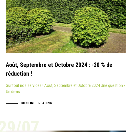
Août, Septembre et Octobre 2024 : -20 % de
réduction !
Sur tout nos services ! Août, Septembre et Octobre 2024 Une question ?
Un devis…
CONTINUE READING
29/07