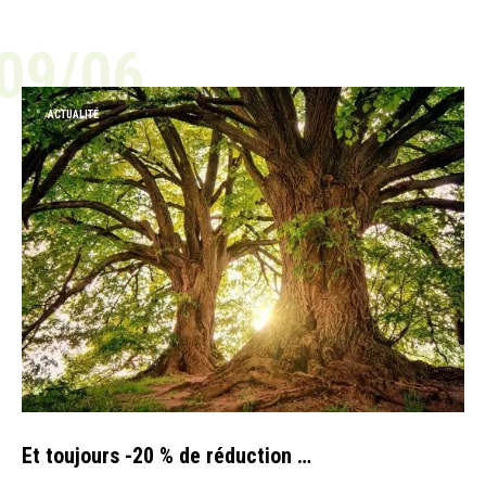
09/06
ACTUALITÉ
Et toujours -20 % de réduction …