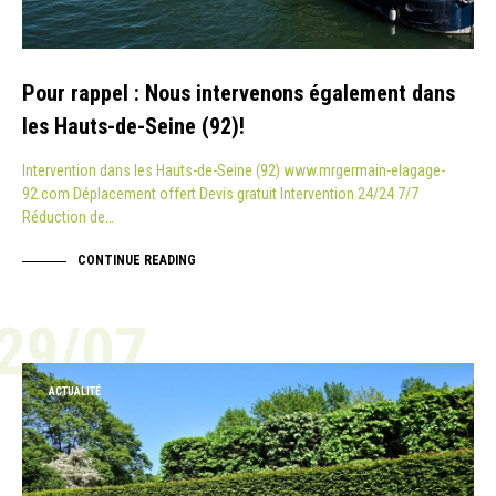
Pour rappel : Nous intervenons également dans
les Hauts-de-Seine (92)!
Intervention dans les Hauts-de-Seine (92) www.mrgermain-elagage-
92.com Déplacement offert Devis gratuit Intervention 24/24 7/7
Réduction de…
CONTINUE READING
29/07
ACTUALITÉ