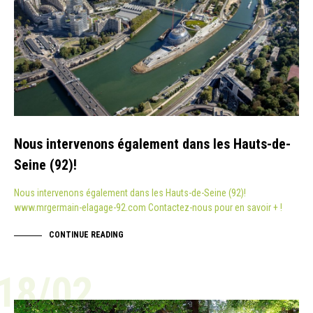
Nous intervenons également dans les Hauts-de-
Seine (92)!
Nous intervenons également dans les Hauts-de-Seine (92)!
www.mrgermain-elagage-92.com Contactez-nous pour en savoir + !
CONTINUE READING
18/02