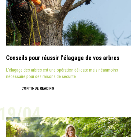
Conseils pour réussir l’élagage de vos arbres
L’élagage des arbres est une opération délicate mais néanmoins
nécessaire pour des raisons de sécurité.…
CONTINUE READING
19/04
ACTUALITÉ