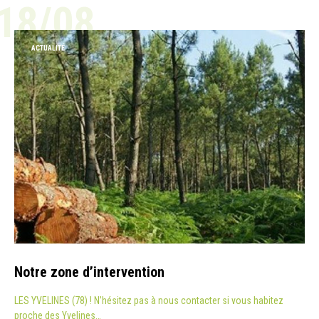
18/08
ACTUALITÉ
Notre zone d’intervention
LES YVELINES (78) ! N’hésitez pas à nous contacter si vous habitez
proche des Yvelines…