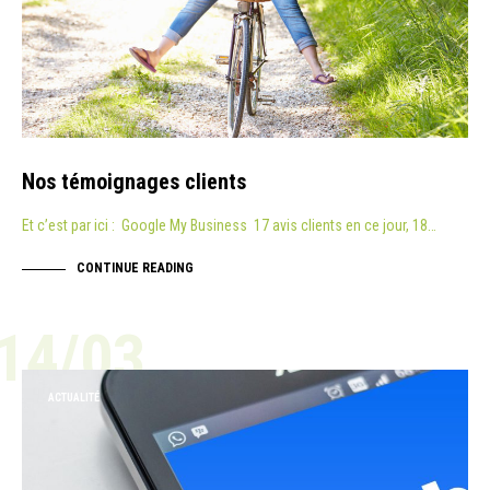
Nos témoignages clients
Et c’est par ici : Google My Business 17 avis clients en ce jour, 18…
CONTINUE READING
14/03
ACTUALITÉ