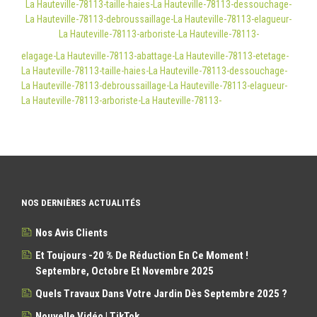
La Hauteville-78113-taille-haies-La Hauteville-78113-dessouchage-
La Hauteville-78113-debroussaillage-La Hauteville-78113-elagueur-
La Hauteville-78113-arboriste-La Hauteville-78113-
elagage-La Hauteville-78113-abattage-La Hauteville-78113-etetage-
La Hauteville-78113-taille-haies-La Hauteville-78113-dessouchage-
La Hauteville-78113-debroussaillage-La Hauteville-78113-elagueur-
La Hauteville-78113-arboriste-La Hauteville-78113-
NOS DERNIÈRES ACTUALITÉS
Nos Avis Clients
Et Toujours -20 % De Réduction En Ce Moment !
Septembre, Octobre Et Novembre 2025
Quels Travaux Dans Votre Jardin Dès Septembre 2025 ?
Nouvelle Vidéo | TikTok