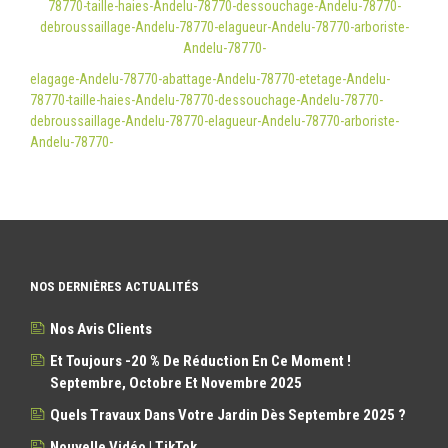
78770-taille-haies-Andelu-78770-dessouchage-Andelu-78770-
debroussaillage-Andelu-78770-elagueur-Andelu-78770-arboriste-
Andelu-78770-
elagage-Andelu-78770-abattage-Andelu-78770-etetage-Andelu-
78770-taille-haies-Andelu-78770-dessouchage-Andelu-78770-
debroussaillage-Andelu-78770-elagueur-Andelu-78770-arboriste-
Andelu-78770-
NOS DERNIÈRES ACTUALITÉS
Nos Avis Clients
Et Toujours -20 % De Réduction En Ce Moment !
Septembre, Octobre Et Novembre 2025
Quels Travaux Dans Votre Jardin Dès Septembre 2025 ?
Nouvelle Vidéo | TikTok