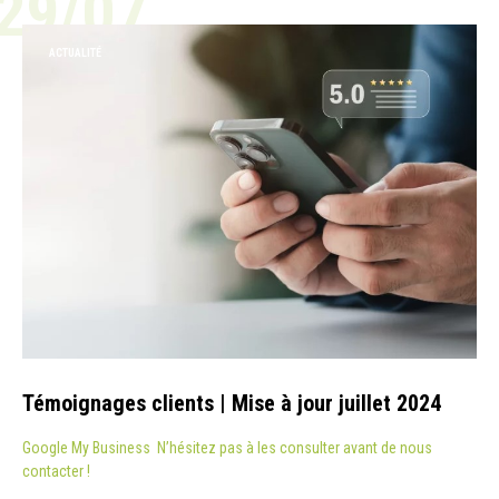
29/07
ACTUALITÉ
Témoignages clients | Mise à jour juillet 2024
Google My Business N’hésitez pas à les consulter avant de nous
contacter !