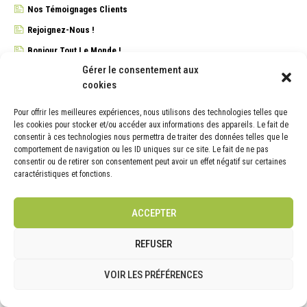
Nos Témoignages Clients
Rejoignez-Nous !
Bonjour Tout Le Monde !
Gérer le consentement aux
cookies
Pour offrir les meilleures expériences, nous utilisons des technologies telles que
les cookies pour stocker et/ou accéder aux informations des appareils. Le fait de
ARCHIVES
consentir à ces technologies nous permettra de traiter des données telles que le
comportement de navigation ou les ID uniques sur ce site. Le fait de ne pas
ARCHIVES
consentir ou de retirer son consentement peut avoir un effet négatif sur certaines
caractéristiques et fonctions.
ACCEPTER
REFUSER
CONTACT
VOIR LES PRÉFÉRENCES
Steeve Germain
3, Rue du chemin Neuf
78240 Chambourcy