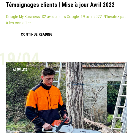
Témoignages clients | Mise à jour Avril 2022
Google My Business 32 avis clients Google: 19 avril 2022. N’hésitez pas
à les consulter…
CONTINUE READING
19/04
ACTUALITÉ