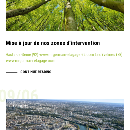
Mise à jour de nos zones d’intervention
Hauts-de-Seine (92) www.mrgermain-elagage-92.com Les Yvelines (78)
www.mrgermain-elagage.com
CONTINUE READING
09/06
ACTUALITÉ