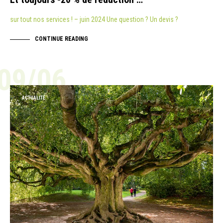
sur tout nos services ! – juin 2024 Une question ? Un devis ?
CONTINUE READING
09/06
ACTUALITÉ