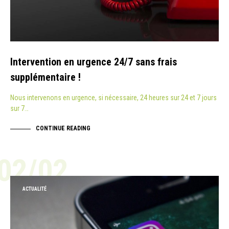
Intervention en urgence 24/7 sans frais
supplémentaire !
Nous intervenons en urgence, si nécessaire, 24 heures sur 24 et 7 jours
sur 7…
CONTINUE READING
02/02
ACTUALITÉ