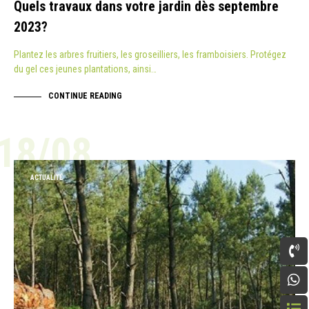
Quels travaux dans votre jardin dès septembre
2023?
Plantez les arbres fruitiers, les groseilliers, les framboisiers. Protégez
du gel ces jeunes plantations, ainsi…
CONTINUE READING
18/08
ACTUALITÉ