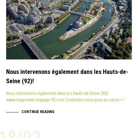
Nous intervenons également dans les Hauts-de-
Seine (92)!
Nous intervenons également dans les Hauts-de-Seine (92)!
www.mrgermain-elagage-92.com Contactez-nous pour en savoir + !
CONTINUE READING
18/02